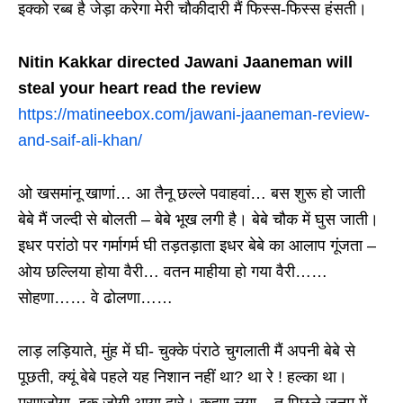
इक्को रब्ब है जेड़ा करेगा मेरी चौकीदारी मैं फिस्स-फिस्स हंसती।
Nitin Kakkar directed Jawani Jaaneman will
steal your h
eart read the review
https://matineebox.com/jawani-jaaneman-review-
and-saif-ali-khan/
ओ खसमांनू खाणां… आ तैनू छल्ले पवाहवां… बस शुरू हो जाती
बेबे मैं जल्दी से बोलती – बेबे भूख लगी है। बेबे चौक में घुस जाती।
इधर परांठो पर गर्मागर्म घी तड़तड़ाता इधर बेबे का आलाप गूंजता –
ओय छल्लिया होया वैरी… वतन माहीया हो गया वैरी……
सोहणा…… वे ढोलणा……
लाड़ लड़ियाते, मुंह में घी- चुक्के पंराठे चुगलाती मैं अपनी बेबे से
पूछती, क्यूं बेबे पहले यह निशान नहीं था? था रे ! हल्का था।
मरणजोगा, इक जोगी आया द्वारे। कहण लगा – तू पिछले जनम में