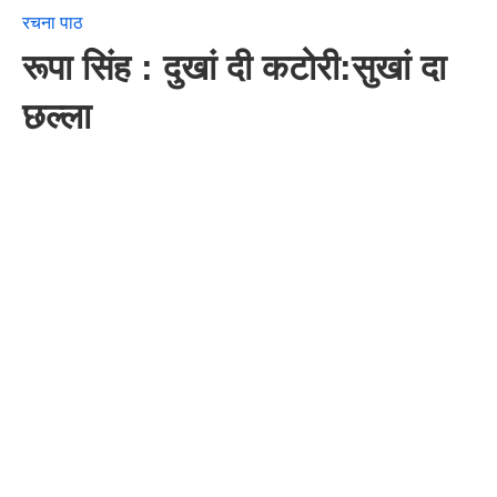
रचना पाठ
रूपा सिंह : दुखां दी कटोरी:सुखां दा
छल्ला