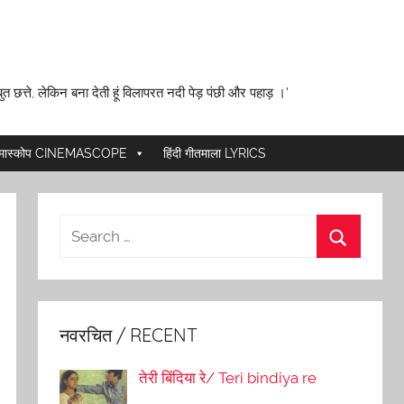
ुत छत्ते, लेकिन बना देती हूं विलापरत नदी पेड़ पंछी और पहाड़ ।'
ेमास्कोप CINEMASCOPE
हिंदी गीतमाला LYRICS
नवरचित / RECENT
तेरी बिंदिया रे/ Teri bindiya re