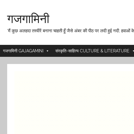
Skip
to
गजगामिनी
content
'मैं कुछ अलहदा तस्वीरें बनाना चाहती हूँ जैसे अंबर की पीठ पर लदी हुई नदी, हवाओं के
गजगामिनी GAJAGAMINI
संस्कृति-साहित्य CULTURE & LITERATURE