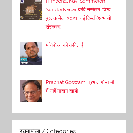
Himachal Kavi Sammelan
SunderNagar कवि सम्मेलन-विश्व
पुस्तक मेला 2021, नई दिल्ली(आभासी
संस्करण)
मणिमोहन की कविताएँ
Prabhat Goswami प्रभात गोस्वामी :
मैं नहीं माखन खायो
रचनामाला / Categories