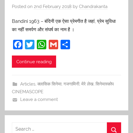
Posted on
2nd February 2018
by
Chandrakanta
Bandini 1963 – बंदिनी एक ऐसा प्रेमगीत है जहां, प्रेम सुविधा
का नहीं समर्पण और संघर्ष का नाम है ।
F
T
W
G
S
a
w
h
m
h
c
itt
at
ai
ar
Continue reading
e
er
s
l
e
b
A
Articles
,
क्लासिक सिनेमा
,
गजगामिनी
,
मेरे लेख
,
सिनेमास्कोप
o
p
CINEMASCOPE
o
p
Leave a comment
k