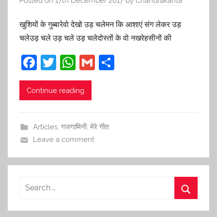
Posted on
17th December 2017
by
Chandrakanta
खुशियों के गुब्बारेवो देखो उड़ चलेमन कि आशाएं संग लेकर उड़
चलेउड़ चले उड़ चले उड़ चलेदोस्तों के वो नखरेहसीनों की
F
T
W
G
S
a
w
h
m
h
c
itt
at
ai
ar
Continue reading
e
er
s
l
e
b
A
Articles
,
गजगामिनी
,
मेरे गीत
o
p
Leave a comment
o
p
k