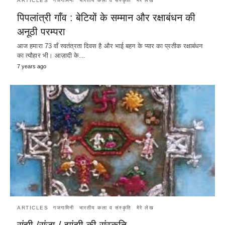
ARTICLES
गजगामिनी
भारतीय कला व संस्कृति
मेरे लेख
पिपलांत्री गाँव : बेटियों के सम्मान और रक्षाबंधन की
अनूठी परम्परा
आज हमारा 73 वाँ स्वतंत्रता दिवस है और भाई बहन के प्यार का प्रतीक रक्षाबंधन
का त्यौहार भी। आज़ादी के…
7 years ago
ARTICLES
गजगामिनी
भारतीय कला व संस्कृति
मेरे लेख
संझी /संजा / झांझी की संस्कृति