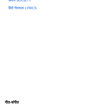
समाज SOCIETY
हिंदी गीतमाला LYRICS
गीत-संगीत