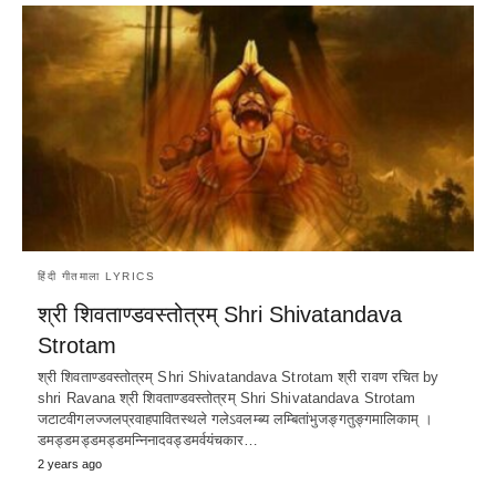
हिंदी गीतमाला LYRICS
श्री शिवताण्डवस्तोत्रम् Shri Shivatandava
Strotam
श्री शिवताण्डवस्तोत्रम् Shri Shivatandava Strotam श्री रावण रचित by
shri Ravana श्री शिवताण्डवस्तोत्रम् Shri Shivatandava Strotam
जटाटवीगलज्जलप्रवाहपावितस्थले गलेऽवलम्ब्य लम्बितांभुजङ्गतुङ्गमालिकाम् ‌।
डमड्डमड्डमड्डमन्निनादवड्डमर्वयंचकार…
2 years ago