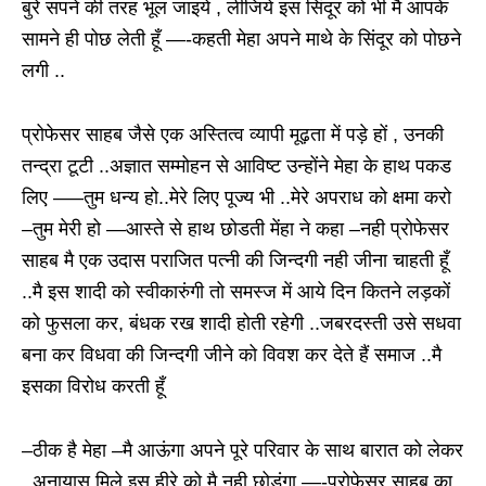
बुरे सपने की तरह भूल जाइये , लीजिये इस सिंदूर को भी मै आपके
सामने ही पोछ लेती हूँ —-कहती मेहा अपने माथे के सिंदूर को पोछने
लगी ..
प्रोफेसर साहब जैसे एक अस्तित्व व्यापी मूढ़ता में पड़े हों , उनकी
तन्द्रा टूटी ..अज्ञात सम्मोहन से आविष्ट उन्होंने मेहा के हाथ पकड
लिए —–तुम धन्य हो..मेरे लिए पूज्य भी ..मेरे अपराध को क्षमा करो
–तुम मेरी हो —आस्ते से हाथ छोडती मेंहा ने कहा –नही प्रोफेसर
साहब मै एक उदास पराजित पत्नी की जिन्दगी नही जीना चाहती हूँ
..मै इस शादी को स्वीकारुंगी तो समस्ज में आये दिन कितने लड़कों
को फुसला कर, बंधक रख शादी होती रहेगी ..जबरदस्ती उसे सधवा
बना कर विधवा की जिन्दगी जीने को विवश कर देते हैं समाज ..मै
इसका विरोध करती हूँ
–ठीक है मेहा –मै आऊंगा अपने पूरे परिवार के साथ बारात को लेकर
, अनायास मिले इस हीरे को मै नही छोडूंगा —-प्रोफेसर साहब का