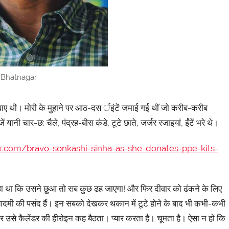
 Bhatnagar
ह बाए थी। मोरी के मुहाने पर आठ-दस र्इंटें जमाई गई थीं जो करीब-करीब
ानी चार-छ: चैले, पंद्रह-बीस कंडे, टूटे छाते, जर्जर रजाइयां, ईंटें भरे थे।
x.com/bravo-sonkashi-sinha-as-she-donates-ppe-kits-
हा था कि उसने छुआ तो सब कुछ ढह जाएगा! और फिर दीवार को ढंकने के लिए
 आदमी की पसंद हैं। इन सबको देखकर थकान में टूटे होने के बाद भी कभी-कभी
 उसे कैलेंडर की हीरोइन कह बैठता। प्यार करता है। चूमता है। ऐसा न हो कि