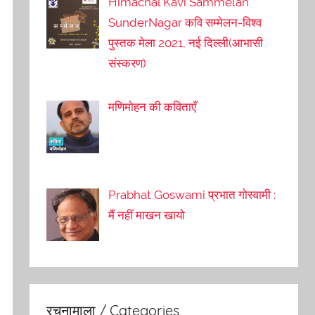
Himachal Kavi Sammelan
SunderNagar कवि सम्मेलन-विश्व
पुस्तक मेला 2021, नई दिल्ली(आभासी
संस्करण)
मणिमोहन की कविताएँ
Prabhat Goswami प्रभात गोस्वामी :
मैं नहीं माखन खायो
रचनामाला / Categories