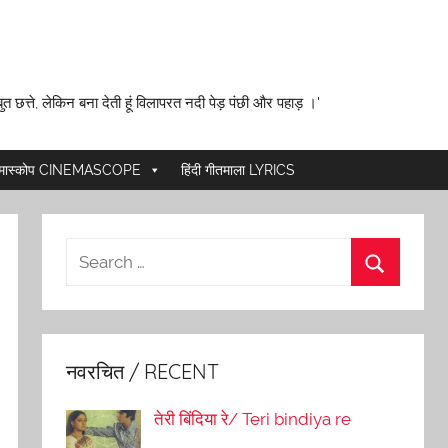
ुत छत्ते, लेकिन बना देती हूं विलापरत नदी पेड़ पंछी और पहाड़ ।'
ेमास्कोप CINEMASCOPE
हिंदी गीतमाला LYRICS
नवरचित / RECENT
तेरी बिंदिया रे/ Teri bindiya re