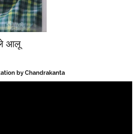
ले आलू
ecitation by Chandrakanta