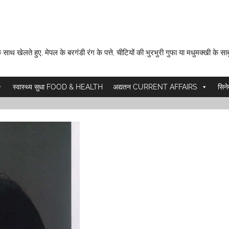
 साथ खेलते हुए, मेपल के बरगंडी रंग के पत्ते, चीटियों की भुरभुरी गुफा या मधुमक्खी के साब
स्वास्थ्य सुधा FOOD & HEALTH
अद्यतन CURRENT AFFAIRS
सिन