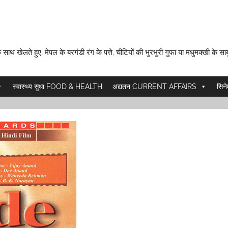
 साथ खेलते हुए, मेपल के बरगंडी रंग के पत्ते, चीटियों की भुरभुरी गुफा या मधुमक्खी के साब
स्वास्थ्य सुधा FOOD & HEALTH
अद्यतन CURRENT AFFAIRS
सिन