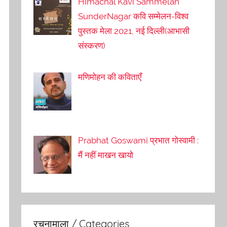
Himachal Kavi Sammelan
SunderNagar कवि सम्मेलन-विश्व
पुस्तक मेला 2021, नई दिल्ली(आभासी
संस्करण)
मणिमोहन की कविताएँ
Prabhat Goswami प्रभात गोस्वामी :
मैं नहीं माखन खायो
रचनामाला / Categories