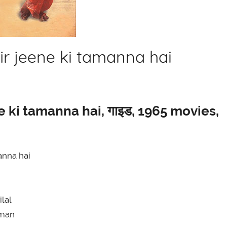
 fir jeene ki tamanna hai
eene ki tamanna hai, गाइड, 1965 movies,
manna hai
ilal
rman