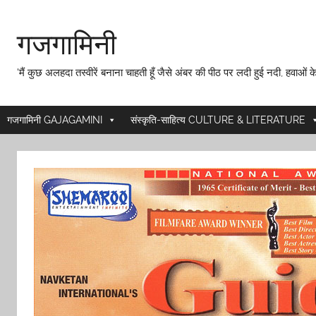
Skip
to
गजगामिनी
content
'मैं कुछ अलहदा तस्वीरें बनाना चाहती हूँ जैसे अंबर की पीठ पर लदी हुई नदी, हवाओं के
गजगामिनी GAJAGAMINI
संस्कृति-साहित्य CULTURE & LITERATURE