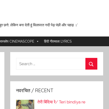
ुत छत्ते, लेकिन बना देती हूं विलापरत नदी पेड़ पंछी और पहाड़ ।'
ेमास्कोप CINEMASCOPE
हिंदी गीतमाला LYRICS
नवरचित / RECENT
तेरी बिंदिया रे/ Teri bindiya re