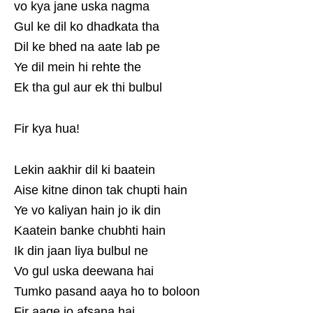
vo kya jane uska nagma
Gul ke dil ko dhadkata tha
Dil ke bhed na aate lab pe
Ye dil mein hi rehte the
Ek tha gul aur ek thi bulbul
Fir kya hua!
Lekin aakhir dil ki baatein
Aise kitne dinon tak chupti hain
Ye vo kaliyan hain jo ik din
Kaatein banke chubhti hain
Ik din jaan liya bulbul ne
Vo gul uska deewana hai
Tumko pasand aaya ho to boloon
Fir aage jo afsana hai