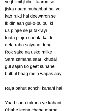
ye jhilmil jhilmil taaron se
jiska naam muhabbat hai vo
kab rukti hai deewaron se
ik din aah gul-o-bulbul ki
us pinjre se ja takrayi
toota pinjra choota kaidi
deta raha saiyaad duhai
Rok sake na usko milke
Sara zamana saari khudai
gul sajan ko geet sunane
bulbul baag mein wapas aayi
Raja bahut achchi kahani hai
Yaad sada rakhna ye kahani
Chahe jeena chahe marna