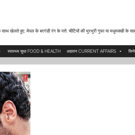
 साथ खेलते हुए, मेपल के बरगंडी रंग के पत्ते, चीटियों की भुरभुरी गुफा या मधुमक्खी के साब
स्वास्थ्य सुधा FOOD & HEALTH
अद्यतन CURRENT AFFAIRS
सिन