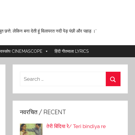
ुत छत्ते, लेकिन बना देती हूं विलापरत नदी पेड़ पंछी और पहाड़ ।'
ेमास्कोप CINEMASCOPE
हिंदी गीतमाला LYRICS
नवरचित / RECENT
तेरी बिंदिया रे/ Teri bindiya re