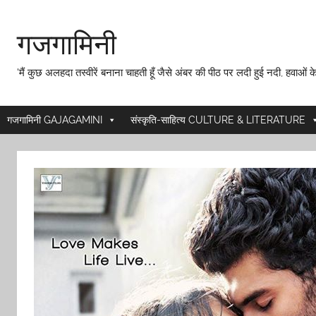
Skip
to
गजगामिनी
content
'मैं कुछ अलहदा तस्वीरें बनाना चाहती हूँ जैसे अंबर की पीठ पर लदी हुई नदी, हवाओं के
गजगामिनी GAJAGAMINI
संस्कृति-साहित्य CULTURE & LITERATURE