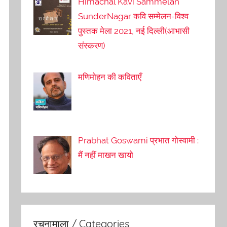
Himachal Kavi Sammelan
SunderNagar कवि सम्मेलन-विश्व
पुस्तक मेला 2021, नई दिल्ली(आभासी
संस्करण)
मणिमोहन की कविताएँ
Prabhat Goswami प्रभात गोस्वामी :
मैं नहीं माखन खायो
रचनामाला / Categories